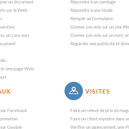
aguer un document
Répondre à un sondage
nfo sur le Web
Répondre à une étude
es
Remplir un formulaire
question
Donner son avis sur un site W
mo, un concours
Donner son avis sur un nom, 
document
Regarder une publicité et don
de...
rer une page Web
ourt
AUX
VISITES
t sur Facebook
Faire un relevé de prix en mag
formation
Faire un client mystère dans 
 sur Google
Vérifier un agencement, une 