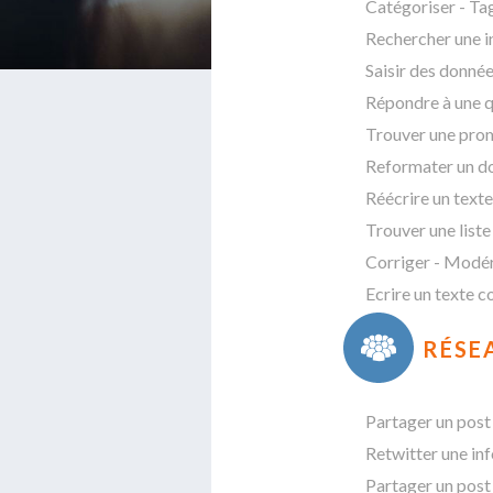
Catégoriser - T
Rechercher une i
Saisir des donné
Répondre à une 
Trouver une pro
Reformater un 
Réécrire un texte
Trouver une liste 
Corriger - Modé
Ecrire un texte c
RÉSE
Partager un pos
Retwitter une in
Partager un post