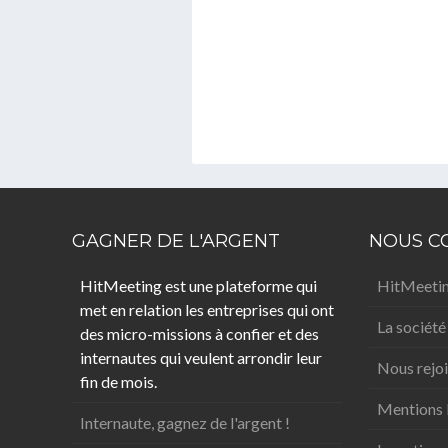
GAGNER DE L'ARGENT
NOUS C
HitMeeting est une plateforme qui
HitMeetin
met en relation les entreprises qui ont
La société
des micro-missions à confier et des
internautes qui veulent arrondir leur
Nous rejo
fin de mois.
Mentions 
Internaute, gagnez de l'argent !