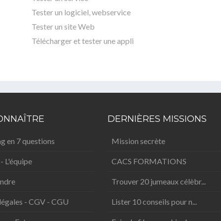
Tester un logiciel, webservice
Tester un site Web
Télécharger et tester une appli
ONNAÎTRE
DERNIÈRES MISSIONS
g en 7 questions
Mission secrète
 - L'équipe
CACS FORMATIONS
indre
Trouver 20 jumeaux célèbr...
légales - CGV - CGU
Lister 10 conseils pour n...