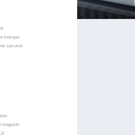
eb
une marque
ner son avis
asin
un magasin
PLV