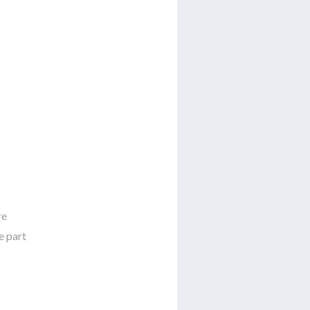
re
e part