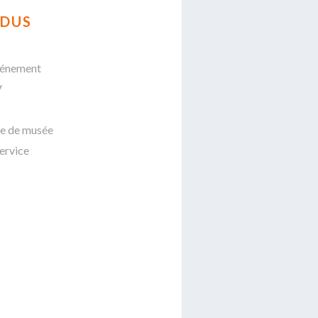
DUS
vénement
V
te de musée
service